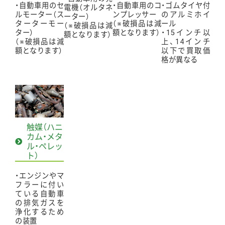
・自動車用のセ
・自動車用のコ
・ゴムタイヤ付
電機（オルタネ
ルモーター（ス
ンプレッサー
のアルミホイ
ーター）
ターターモー
（※破損品は減
ール
（※破損品は減
ター）
額となります）
・15インチ以
額となります）
（※破損品は減
上、14インチ
額となります）
以下で買取価
格が異なる
触媒（ハニ
カム・メタ
ル・ペレッ
ト）
・エンジンやマ
フラーに付い
ている自動車
の排気ガスを
浄化するため
の装置