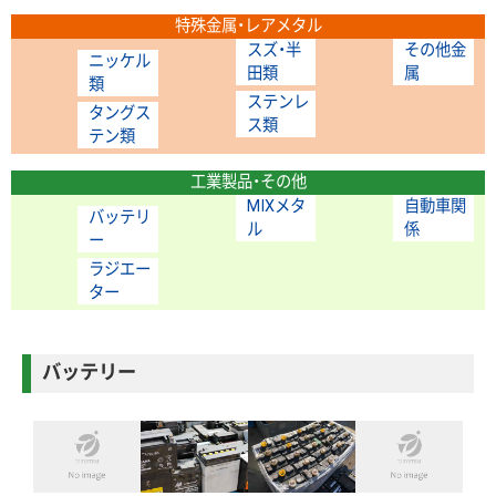
特殊金属・レアメタル
スズ・半
その他金
ニッケル
田類
属
類
ステンレ
タングス
ス類
テン類
工業製品・その他
MIXメタ
自動車関
バッテリ
ル
係
ー
ラジエー
ター
バッテリー