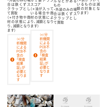
（※鉄がついて
・外装のみの場
ルミ製トラン
ルなどがある
いるものは減
合は鉄くずス
スコア
もの
額の対象とな
クラップとし
（※油が入って
・外装のみの場
ります）
て買取
いる場合や商
合は鉄くずス
（※付き物や商
材の状態によ
クラップとし
材の状態によ
り、減額となり
て買取
り、減額となり
ます）
ます）
分
（※）
分
析機関
（※）
による
析機関
PCB不
による
含の
PCB不
「検査
含の
結果
「検査
証」が
結果
必要と
証」が
なりま
必要と
す
なりま
す