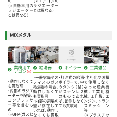
の
（※エアコンの
（※自動車用の
ラジエーター
ラジエーター
とは異なる）
とは異なる）
MIXメタル
業務用エ
給湯器
ボイラー
工業雑品
アコン
（※）
・一般家庭やオ
・灯油式の給湯
・老朽化や破損
・動作しなくて
フィスのガス
ボイラーで、中
で使用しなく
も買取可
給湯器の場合、
のタンク（釜）
なった産業機
・内部のラジエ
動作しなくて
がステンレス
械、工業用機
ーターや配管、
も買取可
のものであれ
械、工作機、エ
コンプレッサ
・内部の銅製の
ば、動作しなく
ンジン、トラン
ー等を含むも
釜が存在して
ても買取可
スミッション
の
いれば、動作し
等
（※GHP(ガスヒ
なくても買取
（※プラスチッ