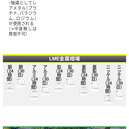
・触媒としてレ
アメタル（プラ
チナ、パラジウ
ム、ロジウム）
が使用される
（※中身無しは
買取不可）
LME金属相場
銅
銅
ア
ア
鉛
鉛
亜
亜
ニ
ニ
（24
（30
ル
ル
（24
（30
鉛
鉛
ッ
ッ
時
日）
ミ
ミ
時
日）
（24
（30
ケ
ケ
間）
（24
（30
間）
時
日）
ル
ル
時
日）
間）
（24
（30
間）
時
日）
間）