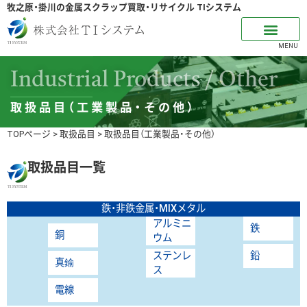
牧之原・掛川の金属スクラップ買取・リサイクル TIシステム
MENU
Industrial Products / Other
取扱品目（工業製品・その他）
TOPページ
>
取扱品目
>
取扱品目（工業製品・その他）
取扱品目一覧
鉄・非鉄金属・MIXメタル
アルミニ
鉄
銅
ウム
ステンレ
鉛
真鍮
ス
電線