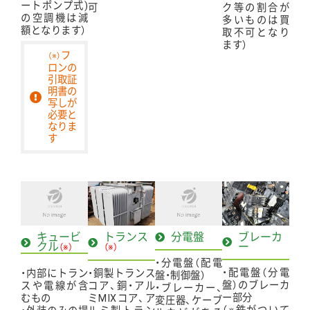
ートポンプ式)
可
ク等の割合が
の空調機は減
多いものは買
額となります）
取不可となり
ます）
フ
（※）
ロンの
引取証
明書の
写しが
必要と
なりま
す
キュービ
トランス
分電盤
ブレーカ
クル
ー
（※）
（※）
・分電盤（配電
・配電盤（分電
・内部にトラン
・銅製トランス
盤・制御盤）
盤）のブレーカ
スや電線が含
コア、銅・アル
・ブレーカー、
ー部分
むもの
ミMIXコア、ア
変圧器、ケーブ