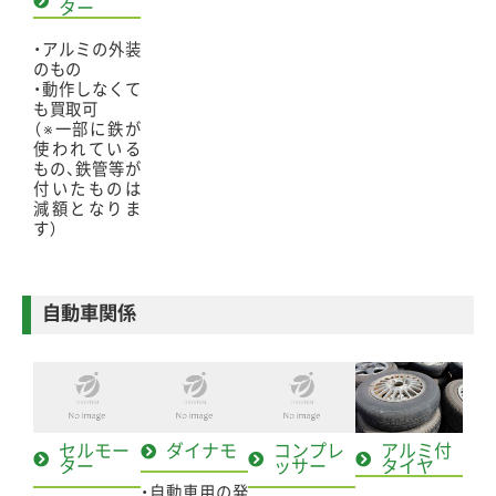
ター
・アルミの外装
のもの
・動作しなくて
も買取可
（※一部に鉄が
使われている
もの、鉄管等が
付いたものは
減額となりま
す）
自動車関係
セルモー
ダイナモ
コンプレ
アルミ付
ター
ッサー
タイヤ​
・自動車用の発