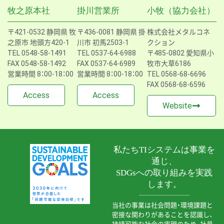
牧之原本社
掛川営業所
小牧（協力会社）
〒421-0532 静岡県 牧
〒436-0081 静岡県 掛
株式会社メタルコネ
之原市 地頭方420-1
川市 初馬2503-1
クション
TEL 0548-58-1491
TEL 0537-64-6988
〒485-0802 愛知県小
FAX 0548-58-1492
FAX 0537-64-6989
牧市大草6186
営業時間 8：00-18：00
営業時間 8：00-18：00
TEL 0568-68-6696
FAX 0568-68-6596
Access
Access
Website
私たちTIシステムは事業を
通じ、
SDGsへの取り組みを実践
します。
当社の事業は社会問題・環境課題と
密接な関わりがあることを認識し、