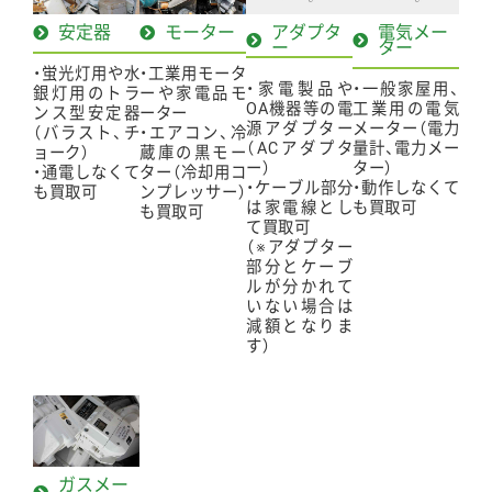
安定器
モーター
アダプタ
電気メー
ー
ター
・蛍光灯用や水
・工業用モータ
・家電製品や
・一般家屋用、
銀灯用のトラ
ーや家電品モ
OA機器等の電
工業用の電気
ンス型安定器
ーター
源アダプター
メーター（電力
（バラスト、チ
・エアコン、冷
（ACアダプタ
量計、電力メー
ョーク）
蔵庫の黒モー
ー）
ター）
・通電しなくて
ター（冷却用コ
・ケーブル部分
・動作しなくて
も買取可
ンプレッサー）
は家電線とし
も買取可
も買取可
て買取可
（※アダプター
部分とケーブ
ルが分かれて
いない場合は
減額となりま
す）
ガスメー